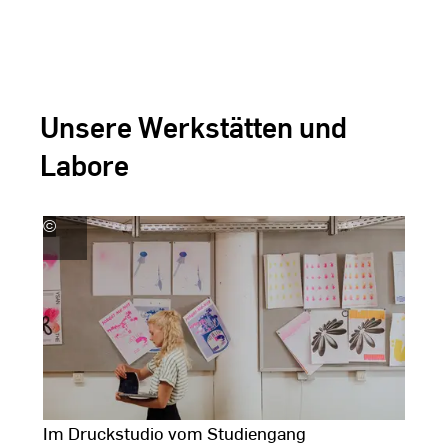
Unsere Werkstätten und
Labore
©
Kira
K
Jacobi
J
Im Druckstudio vom Studiengang
S