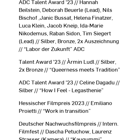
ADC Talent Award '23 // Hannah
Beilstein, Deborah Beuerle (Lead), Nils
Bischof ,Janic Bussat, Helena Finatzer,
Luca Klein, Jacob Kneip, Ida-Marie
Nikodemus, Raban Sidon, Tim Siegert
(Lead) // Silber, Bronze, 2x Auszeichnung
// “Labor der Zukunft” ADC
Talent Award '23 // Àrmin Ludl // Silber,
2x Bronze // “Queerness meets Tradition”
ADC Talent Award '23 // Celine Dagadu //
Silber // “How I Feel - Legasthenie”
Hessischer Filmpreis 2023 // Emiliano
Proietti // “Work in transition”
Deutscher Nachwuchsfilmpreis // Intern.
Filmfest // Dascha Petuchow, Laurenz
Strasser (Kamera) // “Kaugummi”