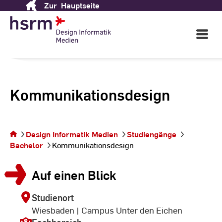
Zur
Hauptseite
Skip
to
Content
Open
Main
Navigati
Kommunikationsdesign
Sie befinden sich auf
Design Informatik Medien
Studiengänge
der Seite
Bachelor
Kommunikationsdesign
Kommunikationsdesign
Auf einen Blick
Studienort
Wiesbaden | Campus Unter den Eichen