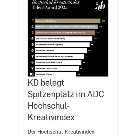
KD belegt
©
ADC
/Art
Spitzenplatz im ADC
Directors
Club
Hochschul-
KD
Kreativindex
belegt
Spitzenplatz
im
Der Hochschul-Kreativindex