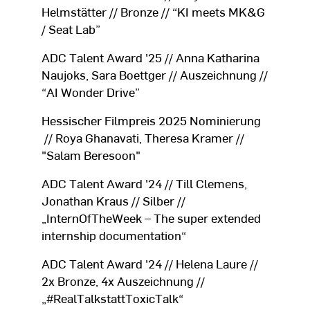
Helmstätter // Bronze // “KI meets MK&G
/ Seat Lab”
ADC Talent Award '25 // Anna Katharina
Naujoks, Sara Boettger // Auszeichnung //
“AI Wonder Drive”
Hessischer Filmpreis 2025 Nominierung
// Roya Ghanavati, Theresa Kramer //
"Salam Beresoon"
ADC Talent Award '24 // Till Clemens,
Jonathan Kraus // Silber //
„InternOfTheWeek – The super extended
internship documentation“
ADC Talent Award '24 // Helena Laure //
2x Bronze, 4x Auszeichnung //
„#RealTalkstattToxicTalk“